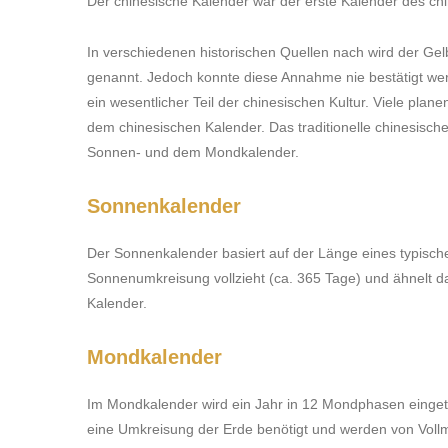
Der chinesische Kalender war der erste Kalender des chi
In verschiedenen historischen Quellen nach wird der Gelb
genannt. Jedoch konnte diese Annahme nie bestätigt wer
ein wesentlicher Teil der chinesischen Kultur. Viele pl
dem chinesischen Kalender. Das traditionelle chinesisc
Sonnen- und dem Mondkalender.
Sonnenkalender
Der Sonnenkalender basiert auf der Länge eines typisch
Sonnenumkreisung vollzieht (ca. 365 Tage) und ähnelt d
Kalender.
Mondkalender
Im Mondkalender wird ein Jahr in 12 Mondphasen eingete
eine Umkreisung der Erde benötigt und werden von Vol