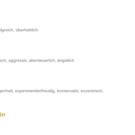
folgreich, überheblich
isch, aggressiv, abenteuerlich, ängstlich
genheit, experimentierfreudig, konservativ, exzentrisch,
in