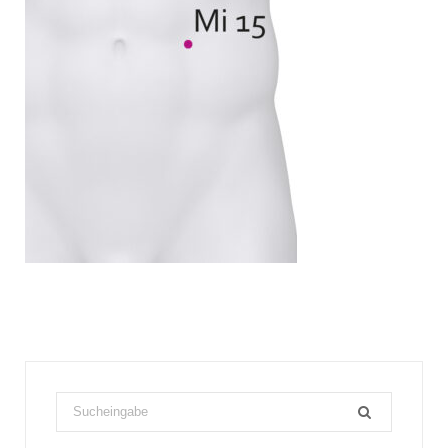
Search
for: