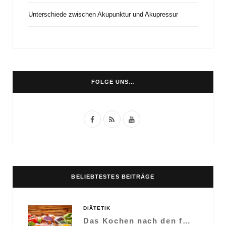
Unterschiede zwischen Akupunktur und Akupressur
FOLGE UNS…
F
R
Y
a
S
o
c
S
u
e
T
BELIEBTESTES BEITRÄGE
b
u
o
b
DIÄTETIK
AUGUST 12, 2020
Das Kochen nach den fünf Elementen
o
e